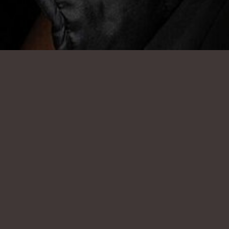
SHOW ALL
OLI
R
HEIGHT
6'1"